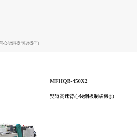
速背心袋鋼板制袋機(jī)
MFHQB-450X2
雙道高速背心袋鋼板制袋機(jī)