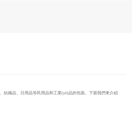
、服裝、紡織品、日用品等民用品和工業(yè)品的包裝。下面我們來介紹