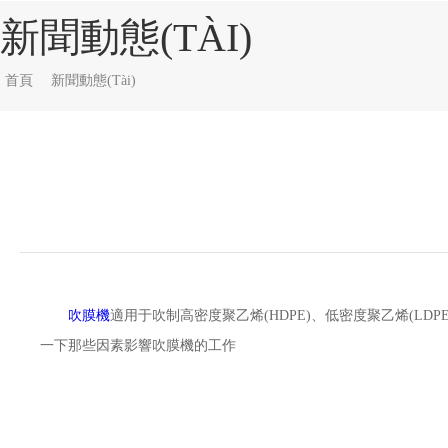
新聞動態(TÀI)
首頁
新聞動態(tài)
吹膜機
適用于吹制高密度聚乙烯(HDPE)、低密度聚乙烯(LD
一下那些因素影響吹膜機的工作