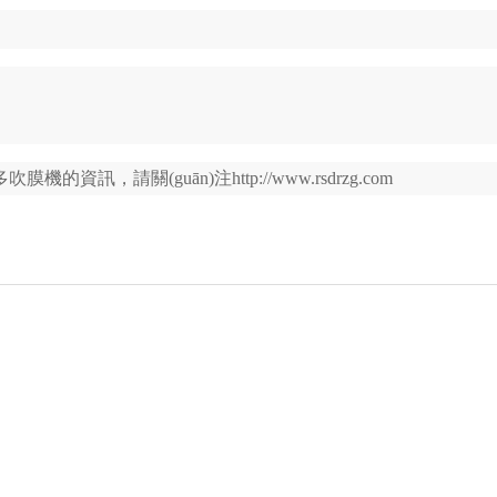
，請關(guān)注http://www.rsdrzg.com